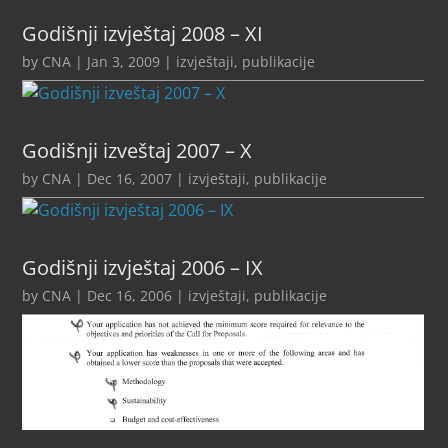
Godišnji izvještaj 2008 – XI
by
CNA
|
Jan 3, 2009
|
izvještaji
,
publikacije
Godišnji izveštaj 2007 – X
by
CNA
|
Dec 16, 2007
|
izvještaji
,
publikacije
Godišnji izvještaj 2006 – IX
by
CNA
|
Dec 16, 2006
|
izvještaji
,
publikacije