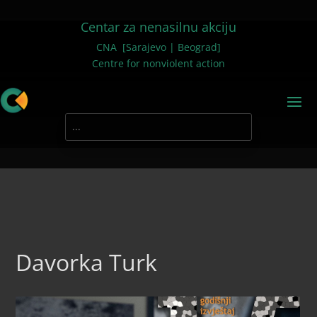
Centar za nenasilnu akciju
CNA [Sarajevo | Beograd]
Centre for nonviolent action
Davorka Turk