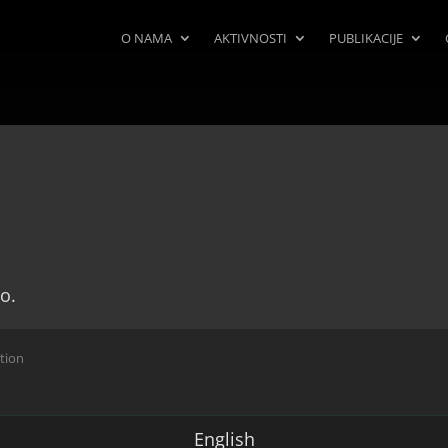
O NAMA
AKTIVNOSTI
PUBLIKACIJE
o.
ction
English