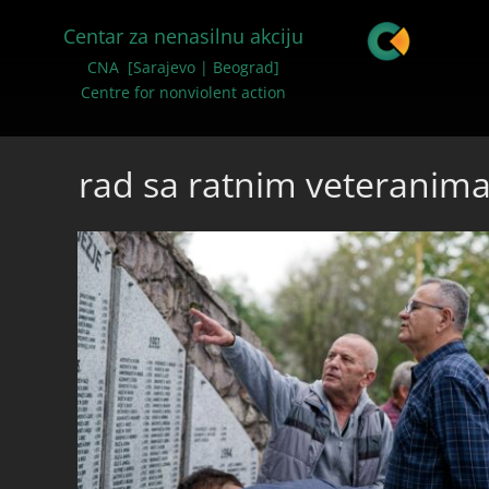
Centar za nenasilnu akciju
CNA [Sarajevo | Beograd]
Centre for nonviolent action
rad sa ratnim veteranim