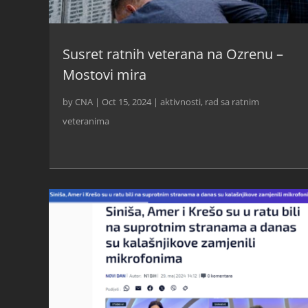
Susret ratnih veterana na Ozrenu –
Mostovi mira
by
CNA
|
Oct 15, 2024
|
aktivnosti
,
rad sa ratnim
veteranima