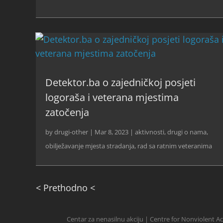
Detektor.ba o zajedničkoj posjeti
logoraša i veterana mjestima
zatočenja
by
drugi-other
|
Mar 8, 2023
|
aktivnosti
,
drugi o nama
,
obilježavanje mjesta stradanja
,
rad sa ratnim veteranima
< Prethodno <
Centar za nenasilnu akciju | Centre for Nonviolent A