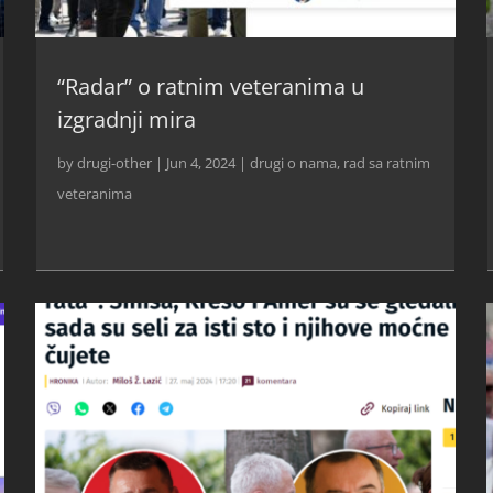
“Radar” o ratnim veteranima u
izgradnji mira
by
drugi-other
|
Jun 4, 2024
|
drugi o nama
,
rad sa ratnim
veteranima