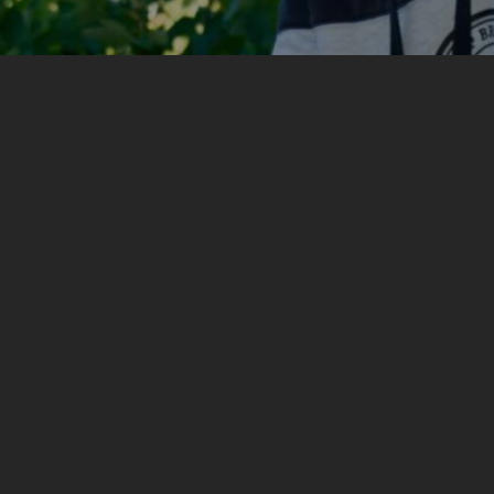
Iskustvo Treninga za izgradnju mira, jedno je od
boljih iskustava u mom životu. Naučio sam koliko je
identitet bitan za čovjekov život. Naučio sam razne
tehnike komuniciranja, i razmišljanja koje će mi
pomoći u mom poslu novinara, kao i u privatnom
životu kada se budem susreo sa diskriminacijom i
ugrožavanjem ljudskih prava. Smatram da ovaj
trening treba biti svih nastavnih programa kako u