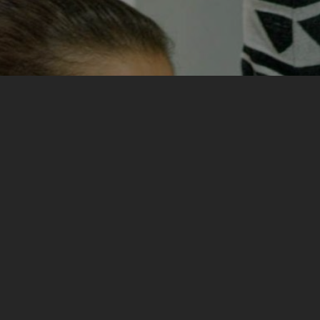
Stekla sam prijatelje, ali baš prijatelje. Ljude sa
kojima se i dalje viđam, ponekad zajedno
otputujemo negdje. Ali isto tako, iz prve ruke sam
vidjela da imam mnogo zajedničkih stvari sa ljudima
koji naizgled nisu ni slični meni. Da bol nije samo
moj već da ga i drugi dijele. Možda će čudno zvučati,
ali jedna od najvažnijih stvari koje sam tada naučila