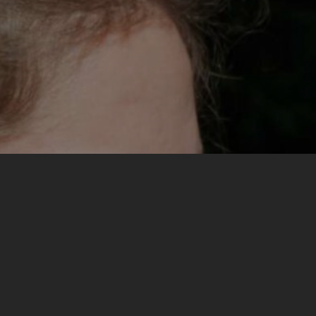
Nuk di si ta percaktoj vetem nje pervoje qe me ka
pelqyer me shume – ato 10 dite u shenuan nga
momente te mrekullueshme te njepasnjeshme, e do
ishte mekat ta ndaja nje. Mirepo, nese do theksoja