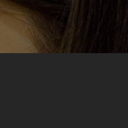
, istinska i katarzična. Kroz
 Ovo je bio trening gdje sam
otpunim strancima svoju životnu
 za cijeli život. Činjenica da i
abosti svih učesnika, govori za
povijest. Tolika raznolikost na