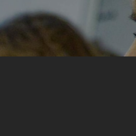
Moje najvažnije iskustvo sa 
10 dana evoluirali smo i ka
izašla iz svoje zone komfora, 
priču. Kasnije, kroz tako krata
dalje imamo viber grupu na koj
sebe. Ovo iskustvo nas je pove