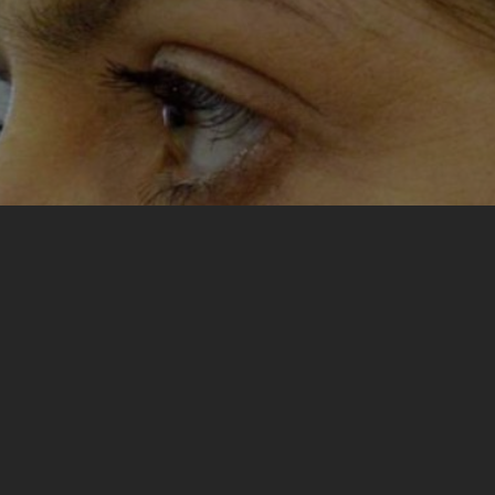
CNA treninga jeste ispunjenost. Duhovna, mentalna
o kolektiv i kao pojedinci do neočekivanih nivoa.
ogolila svoju ranjivost i podijelila sa naizgled p
k vremenski period ti ljudi su postali moji prijatelji
oj s radošću slavim sve radosti i osjećam sve sl
zalo bez obzira na nacionalnost, dob, pol, vjerois