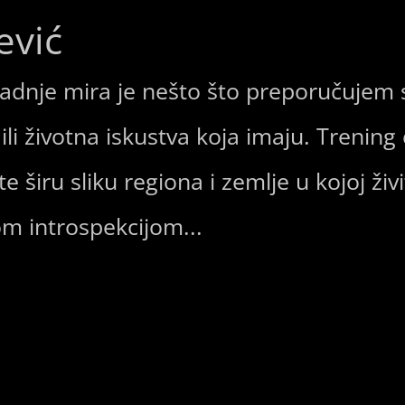
ević
radnje mira je nešto što preporučujem 
 ili životna iskustva koja imaju. Trenin
 širu sliku regiona i zemlje u kojoj živ
om introspekcijom...