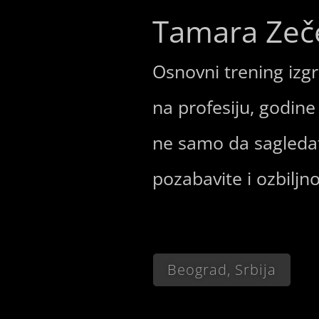
Tamara Zeč
Osnovni trening izg
na profesiju, godine
ne samo da sagledate
pozabavite i ozbiljn
Beograd, Srbija