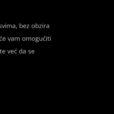
svima, bez obzira
g će vam omogućiti
ite već da se