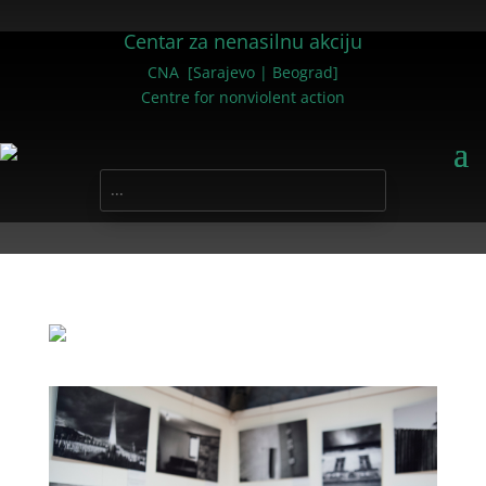
Centar za nenasilnu akciju
CNA [Sarajevo | Beograd]
Centre for nonviolent action