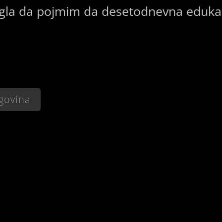
gla da pojmim da desetodnevna edukac
govina