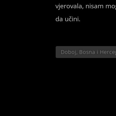
vjerovala, nisam mo
da učini.
Doboj, Bosna i Herce