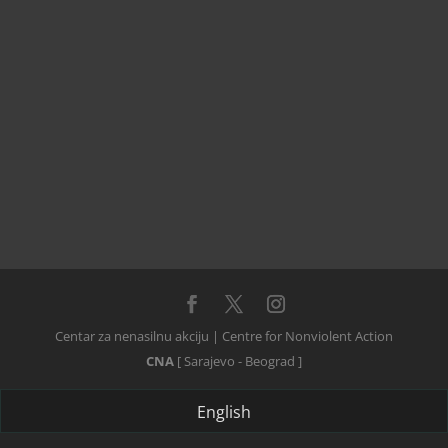
priručnik
za treninge iz izgradnje mira
onms
obilježavanje neobilježenih mjesta stradanja
kultura sjećanja
mjesta stradanja i mjesta sjećanja 1991-95
Centar za nenasilnu akciju | Centre for Nonviolent Action
CNA
[ Sarajevo - Beograd ]
English