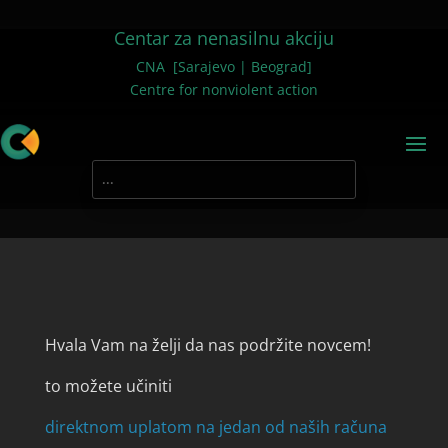
Centar za nenasilnu akciju
CNA [Sarajevo | Beograd]
Centre for nonviolent action
Hvala Vam na želji da nas podržite novcem!
to možete učiniti
direktnom uplatom na jedan od naših računa