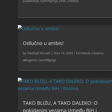
publikacije
,
razmišljanja
,
vesti
,
Viđenja
Odlučno u ambis!
by
Nedžad Novalić
|
Nov 19, 2024
|
konteksti u kojima
delujemo
,
razmišljanja
TAKO BLIZU, A TAKO DALEKO: O
pokidanim vezama između BiH i