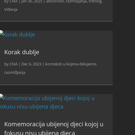
by
CNA
|
Jan 30, 2025
|
aktivnosti
,
razmišljanja
,
trening
,
Viđenja
Korak dublje
by
CNA
|
Dec 6, 2023
|
konteksti u kojima delujemo
,
razmišljanja
Komemoracija ubijenoj djeci kojoj u
fokusu nisu ubijena djeca