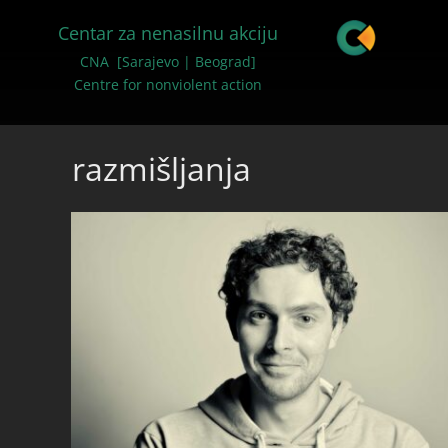
Centar za nenasilnu akciju
CNA [Sarajevo | Beograd]
Centre for nonviolent action
razmišljanja