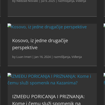
by
Nedžad Novalić
|
Jul 9, 2025
|
razmišljanja
,
Viđenja
Kosovo, iz jedne drugačije
perspektive
by
Luan Imeri
|
Jan 16, 2024
|
razmišljanja
,
Viđenja
IZMEĐU PORICANJA I PRIZNANJA:
Kome i čemu služi spomenik na