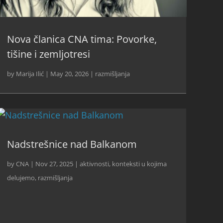
Nova članica CNA tima: Povorke,
tišine i zemljotresi
by
Marija Ilić
|
May 20, 2026
|
razmišljanja
Nadstrešnice nad Balkanom
by
CNA
|
Nov 27, 2025
|
aktivnosti
,
konteksti u kojima
delujemo
,
razmišljanja