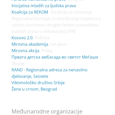
Inicijativa mladih za ljudska prava
Koalicija za REKOM
- Koalicija za osnivanje
Regionalne komisije za utvrdjivanje cinjenica o
ratnim zlocinima i drugim teskim povredama
ljudskih prava u nekadasnjoj SFRJ
Kosovo 2.0
, Priština
Mirovna akademija
, Sarajevo
Mirovna akcija
, Prilep
Првата детска амбасада во светот Меѓаши
-
Skopje
RAND - Regionalna adresa za nenasilno
djelovanje, Sesvete
Viktimološko društvo Srbije
Žene u crnom, Beograd
Međunarodne organizacije