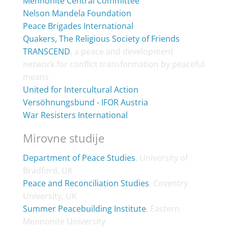
Mennonite Central Committee
Nelson Mandela Foundation
Peace Brigades International
Quakers, The Religious Society of Friends
TRANSCEND
, a peace and development
network for conflict transformation by peaceful
means
United for Intercultural Action
Versöhnungsbund - IFOR Austria
War Resisters International
Mirovne studije
Department of Peace Studies
, University of
Bradford, UK
Peace and Reconciliation Studies
, Coventry
University, UK
Summer Peacebuilding Institute
, Eastern
Mennonite University