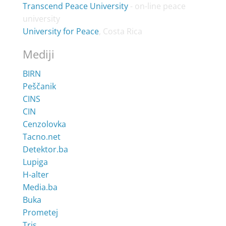
Transcend Peace University
- on-line peace
university
University for Peace
, Costa Rica
Mediji
BIRN
Peščanik
CINS
CIN
Cenzolovka
Tacno.net
Detektor.ba
Lupiga
H-alter
Media.ba
Buka
Prometej
Tris