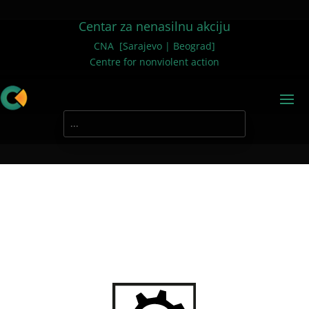
Centar za nenasilnu akciju
CNA [Sarajevo | Beograd]
Centre for nonviolent action