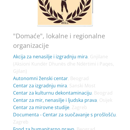
"Domaće", lokalne i regionalne
organizacije
Akcija za nenasilje i izgradnju mira
, Gnjilane
(Aksioni Kundër Dhunës dhe Ndërtimi i Paqes,
Gjilan)
Autonomni ženski centar
, Beograd
Centar za izgradnju mira
, Sanski Most
Centar za kulturnu dekontaminaciju
, Beograd
Centar za mir, nenasilje i ljudska prava
, Osijek
Centar za mirovne studije
, Zagreb
Documenta - Centar za suočavanje s prošlošću
,
Zagreb
Fond za humanitarno pravo
, Beograd