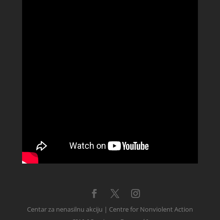
Centar za nenasilnu akciju | Centre for Nonviolent Action