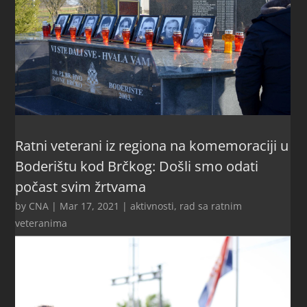
Ratni veterani iz regiona na komemoraciji u
Boderištu kod Brčkog: Došli smo odati
počast svim žrtvama
by
CNA
|
Mar 17, 2021
|
aktivnosti
,
rad sa ratnim
veteranima