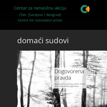
Centar za nenasilnu akciju
CNA [Sarajevo | Beograd]
Centre for nonviolent action
domaći sudovi