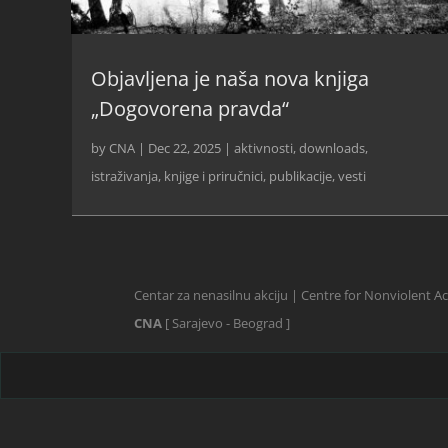
Objavljena je naša nova knjiga
„Dogovorena pravda“
by
CNA
|
Dec 22, 2025
|
aktivnosti
,
downloads
,
istraživanja
,
knjige i priručnici
,
publikacije
,
vesti
Centar za nenasilnu akciju | Centre for Nonviolent A
CNA
[ Sarajevo - Beograd ]