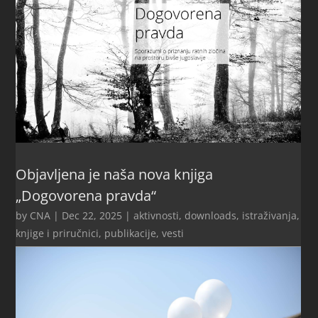
Objavljena je naša nova knjiga
„Dogovorena pravda“
by
CNA
|
Dec 22, 2025
|
aktivnosti
,
downloads
,
istraživanja
,
knjige i priručnici
,
publikacije
,
vesti