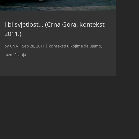
I bi svjetlost… (Crna Gora, kontekst
2011.)
by
CNA
|
Sep 28, 2011
|
konteksti u kojima delujemo
,
razmišljanja