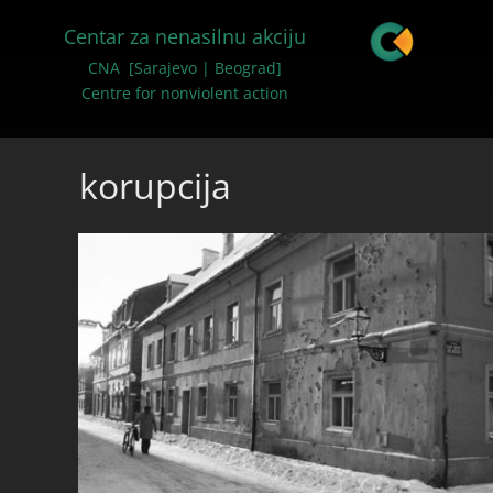
Centar za nenasilnu akciju
CNA [Sarajevo | Beograd]
Centre for nonviolent action
korupcija