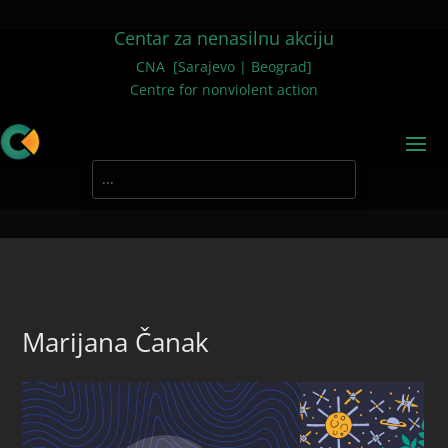
Centar za nenasilnu akciju
CNA [Sarajevo | Beograd]
Centre for nonviolent action
Marijana Čanak