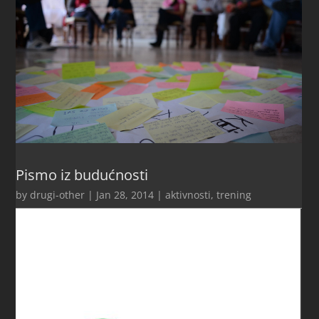
Pismo iz budućnosti
by
drugi-other
|
Jan 28, 2014
|
aktivnosti
,
trening