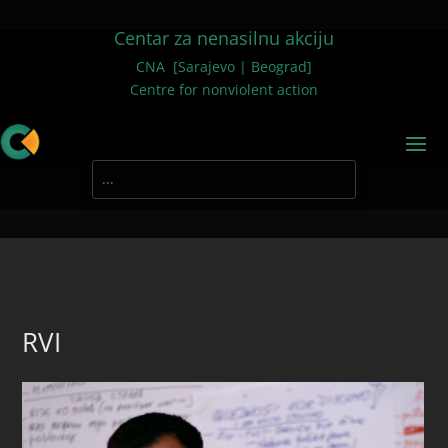
Centar za nenasilnu akciju
CNA [Sarajevo | Beograd]
Centre for nonviolent action
RVI