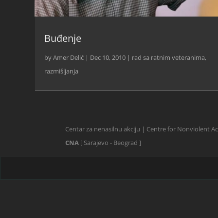
Buđenje
by
Amer Delić
|
Dec 10, 2010
|
rad sa ratnim veteranima
,
razmišljanja
Centar za nenasilnu akciju | Centre for Nonviolent A
CNA
[ Sarajevo - Beograd ]