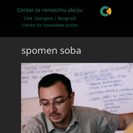
Centar za nenasilnu akciju
CNA [Sarajevo | Beograd]
Centre for nonviolent action
spomen soba