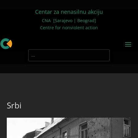
Centar za nenasilnu akciju
CNA [Sarajevo | Beograd]
Centre for nonviolent action
Srbi