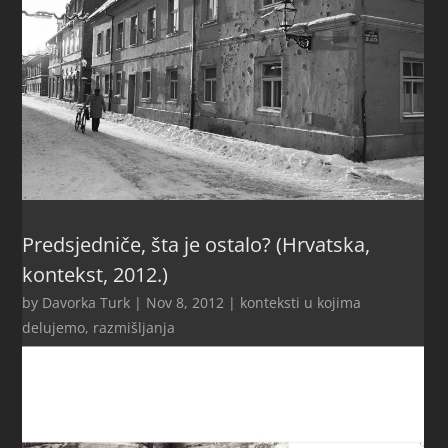
Predsjedniče, šta je ostalo? (Hrvatska,
kontekst, 2012.)
by
Davorka Turk
|
Nov 8, 2012
|
konteksti u kojima
delujemo
,
razmišljanja