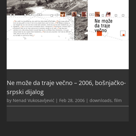
Ne može da traje večno – 2006, bošnjačko-
srpski dijalog
by
Nenad Vukosavljević
|
Feb 28, 2006
|
downloads
,
film