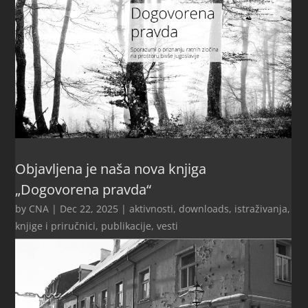
Objavljena je naša nova knjiga
„Dogovorena pravda“
by
CNA
|
Dec 22, 2025
|
aktivnosti
,
downloads
,
istraživanja
,
knjige i priručnici
,
publikacije
,
vesti