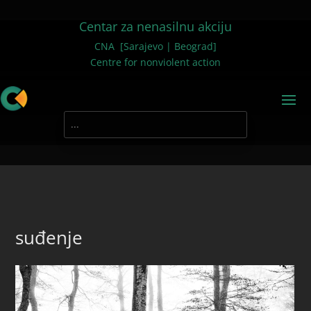
Centar za nenasilnu akciju
CNA [Sarajevo | Beograd]
Centre for nonviolent action
suđenje