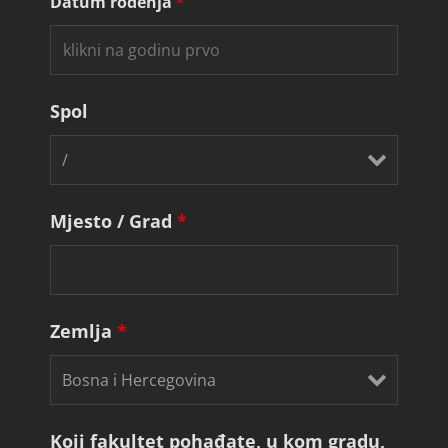
Datum rođenja
*
Spol
Mjesto / Grad
*
Zemlja
*
Koji fakultet pohađate, u kom gradu,