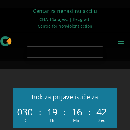
Centar za nenasilnu akciju
CNA [Sarajevo | Beograd]
Centre for nonviolent action
Rok za prijave ističe za
030
:
19
:
16
:
42
D
Hr
Min
Sec