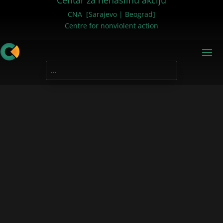
Centar za nenasilnu akciju
CNA [Sarajevo | Beograd]
Centre for nonviolent action