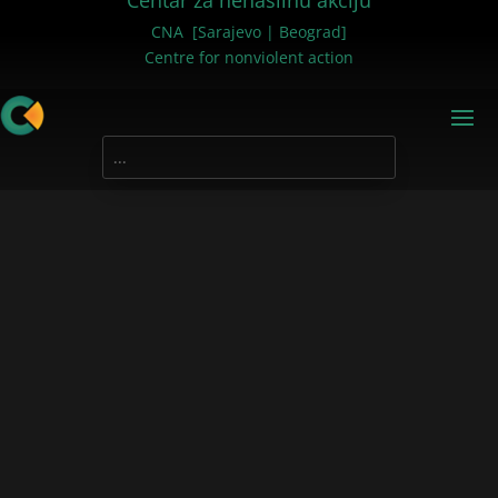
Centar za nenasilnu akciju
CNA [Sarajevo | Beograd]
Centre for nonviolent action