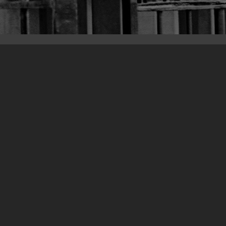
12.04.2012
foto galerija u crno-bijeloj tehnici