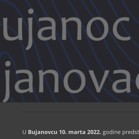
U
Bujanovcu 10. marta 2022.
godine predst