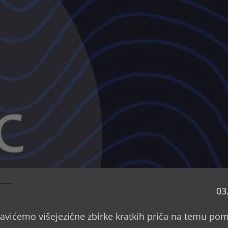
03
avićemo višejezične zbirke kratkih priča na temu pom