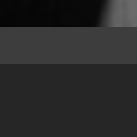
25.06.2015
Gustav Šreder je bio Nemac, kapetan broda
Sent Luis, koji je 13. maja 1939. godine isplovio
iz Hamburga, prevozeći 937 Jevreja na Kubu.
Bar je to bio početni plan kapetana koji će zbog
te plovidbe postati slavan. Ukrcati se na taj
brod nije bilo lako, i o tome postoje posebna