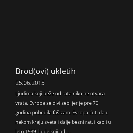
Brod(ovi) ukletih
25.06.2015
Ljudima koji beže od rata niko ne otvara
vrata. Evropa se divi sebi jer je pre 70
godina pobedila fašizam. Evropa ćuti da u
nekom kraju sveta i dalje besni rat, i kao i u
leto 1939. ljude koji od…
...