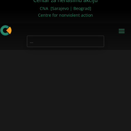
Centar za nenasilnu akciju
CNA [Sarajevo | Beograd]
Centre for nonviolent action