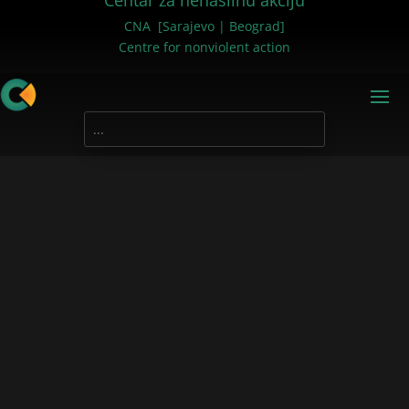
Centar za nenasilnu akciju
CNA [Sarajevo | Beograd]
Centre for nonviolent action