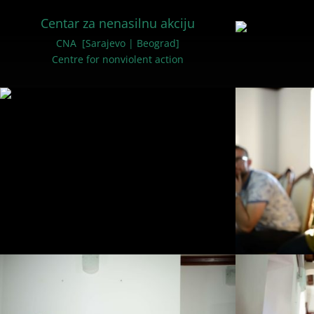
Centar za nenasilnu akciju
CNA [Sarajevo | Beograd]
Centre for nonviolent action