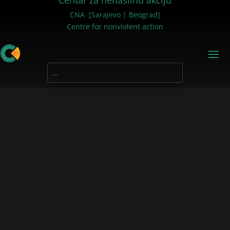
Centar za nenasilnu akciju
CNA [Sarajevo | Beograd]
Centre for nonviolent action