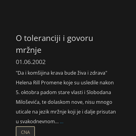
O toleranciji i govoru
mržnje
01.06.2002
"Da i komšijina krava bude živa i zdrava"
Helena Rill Promene koje su usledile nakon
5. oktobra padom stare vlasti i Slobodana
Miloševića, te dolaskom nove, nisu mnogo
uticale na jezik mržnje koji je i dalje prisutan
u svakodnevnom…
...
CNA