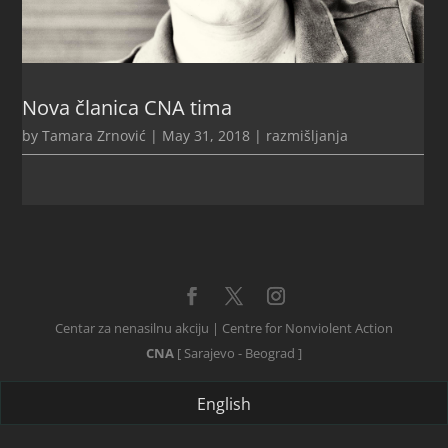
Nova članica CNA tima
by
Tamara Zrnović
|
May 31, 2018
|
razmišljanja
Centar za nenasilnu akciju | Centre for Nonviolent Action
CNA
[ Sarajevo - Beograd ]
English