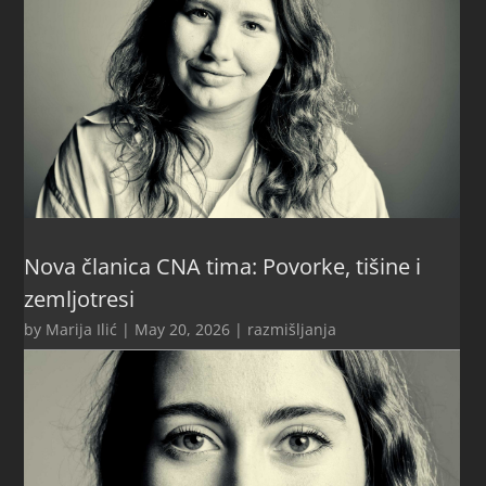
Nova članica CNA tima: Povorke, tišine i
zemljotresi
by
Marija Ilić
|
May 20, 2026
|
razmišljanja