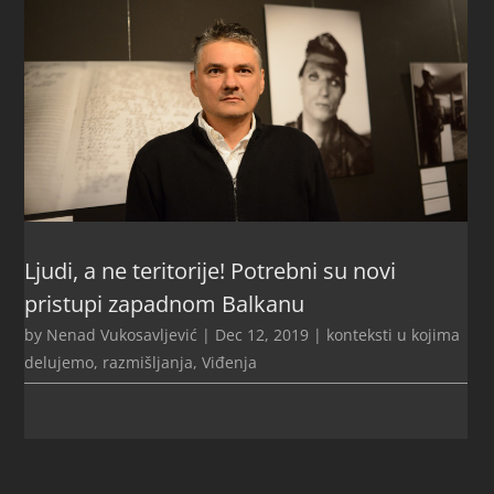
Ljudi, a ne teritorije! Potrebni su novi
pristupi zapadnom Balkanu
by
Nenad Vukosavljević
|
Dec 12, 2019
|
konteksti u kojima
delujemo
,
razmišljanja
,
Viđenja