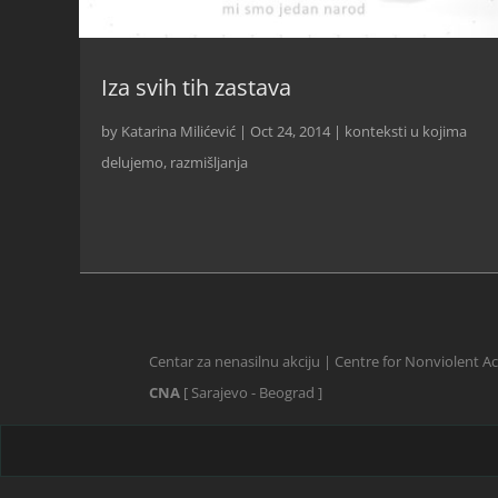
Iza svih tih zastava
by
Katarina Milićević
|
Oct 24, 2014
|
konteksti u kojima
delujemo
,
razmišljanja
Centar za nenasilnu akciju | Centre for Nonviolent A
CNA
[ Sarajevo - Beograd ]