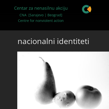
Centar za nenasilnu akciju
CNA [Sarajevo | Beograd]
Centre for nonviolent action
nacionalni identiteti