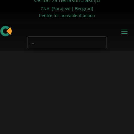
Centar za nenasilnu akciju
CNA [Sarajevo | Beograd]
Centre for nonviolent action