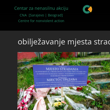
Centar za nenasilnu akciju
CNA [Sarajevo | Beograd]
Centre for nonviolent action
obilježavanje mjesta stra