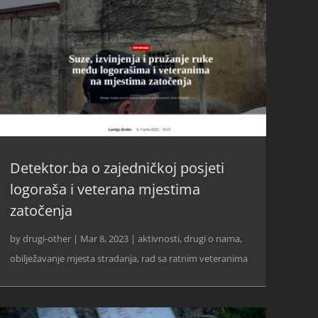
Detektor.ba o zajedničkoj posjeti
logoraša i veterana mjestima
zatočenja
by
drugi-other
|
Mar 8, 2023
|
aktivnosti
,
drugi o nama
,
obilježavanje mjesta stradanja
,
rad sa ratnim veteranima