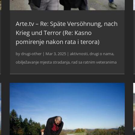
Arte.tv – Re: Späte Versöhnung, nach
Krieg und Terror (Re: Kasno
pomirenje nakon rata i terora)
by
drugi-other
|
Mar 3, 2025
|
aktivnosti
,
drugi o nama
,
obilježavanje mjesta stradanja
,
rad sa ratnim veteranima