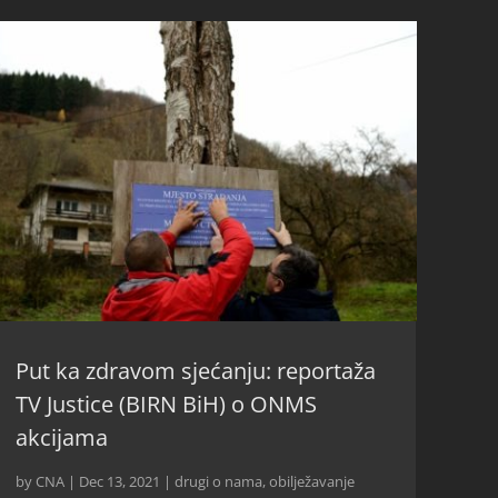
Put ka zdravom sjećanju: reportaža
TV Justice (BIRN BiH) o ONMS
akcijama
by
CNA
|
Dec 13, 2021
|
drugi o nama
,
obilježavanje