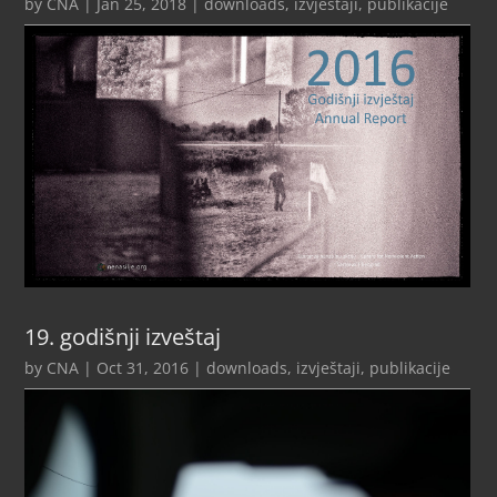
by
CNA
|
Jan 25, 2018
|
downloads
,
izvještaji
,
publikacije
19. godišnji izveštaj
by
CNA
|
Oct 31, 2016
|
downloads
,
izvještaji
,
publikacije