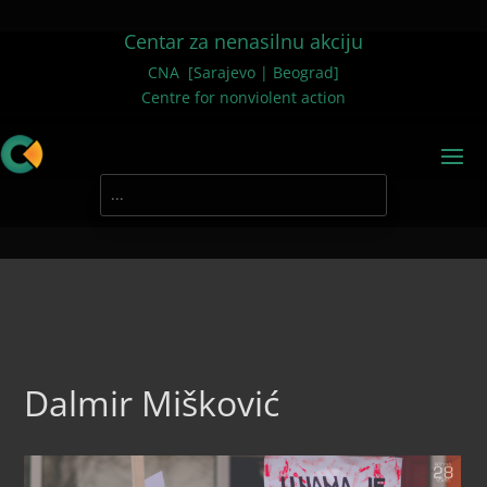
Centar za nenasilnu akciju
CNA [Sarajevo | Beograd]
Centre for nonviolent action
Dalmir Mišković