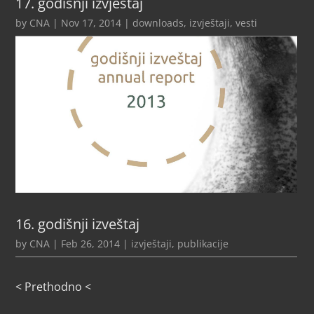
17. godišnji izvještaj
by
CNA
|
Nov 17, 2014
|
downloads
,
izvještaji
,
vesti
16. godišnji izveštaj
by
CNA
|
Feb 26, 2014
|
izvještaji
,
publikacije
< Prethodno <