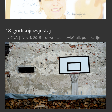
18. godišnji izvještaj
by
CNA
|
Nov 4, 2015
|
downloads
,
izvještaji
,
publikacije