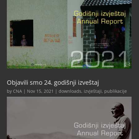
Objavili smo 24. godišnji izveštaj
by
CNA
|
Nov 15, 2021
|
downloads
,
izvještaji
,
publikacije