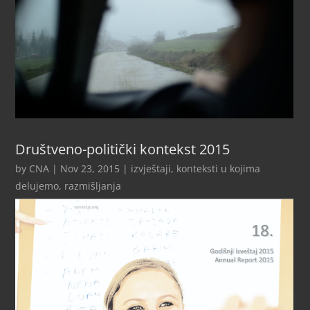
Društveno-politički kontekst 2015
by
CNA
|
Nov 23, 2015
|
izvještaji
,
konteksti u kojima
delujemo
,
razmišljanja