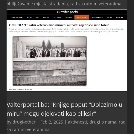
obilježavanje mjesta stradanja
,
rad sa ratnim veteranima
Valterportal.ba: “Knjige poput “Dolazimo u
miru” mogu djelovati kao eliksir”
by
drugi-other
|
Feb 2, 2025
|
aktivnosti
,
drugi o nama
,
rad
sa ratnim veteranima