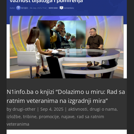
N1info.ba o knjizi “Dolazimo u miru: Rad sa
ratnim veteranima na izgradnji mira”
by
drugi-other
|
Sep 4, 2025
|
aktivnosti
,
drugi o nama
,
izložbe, tribine, promocije
,
najave
,
rad sa ratnim
veteranima