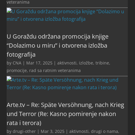
veteranima
U Goraždu održana promocija knjige
“Dolazimo u miru” i otvorena izložba
fotografija
by
CNA
|
Mar 17, 2025
|
aktivnosti
,
izložbe, tribine,
promocije
,
rad sa ratnim veteranima
Arte.tv – Re: Späte Versöhnung, nach Krieg
und Terror (Re: Kasno pomirenje nakon
rata i terora)
by
drugi-other
|
Mar 3, 2025
|
aktivnosti
,
drugi o nama
,