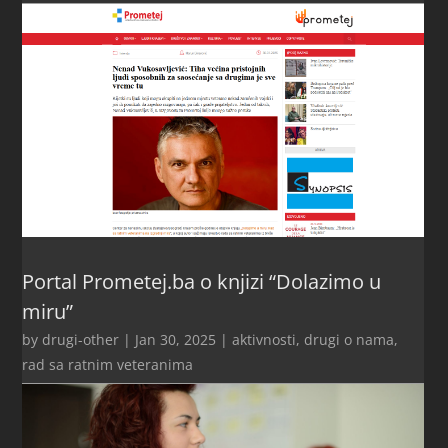
Portal Prometej.ba o knjizi “Dolazimo u
miru”
by
drugi-other
|
Jan 30, 2025
|
aktivnosti
,
drugi o nama
,
rad sa ratnim veteranima