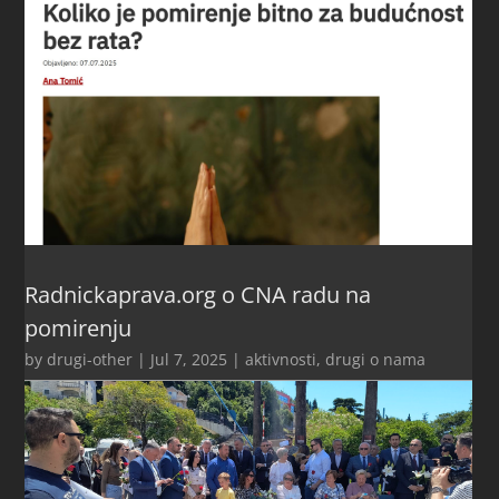
Radnickaprava.org o CNA radu na
pomirenju
by
drugi-other
|
Jul 7, 2025
|
aktivnosti
,
drugi o nama