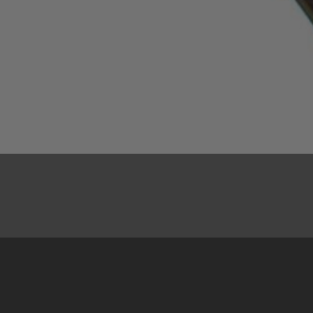
26.03.2021
Ratne 1993. godine, 8. marta, na prostoru sela
Boderište u blizini Brčkog, vođene su borbe u