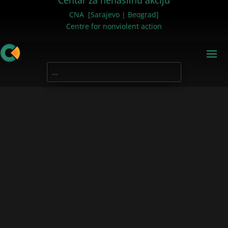
Centar za nenasilnu akciju
CNA [Sarajevo | Beograd]
Centre for nonviolent action