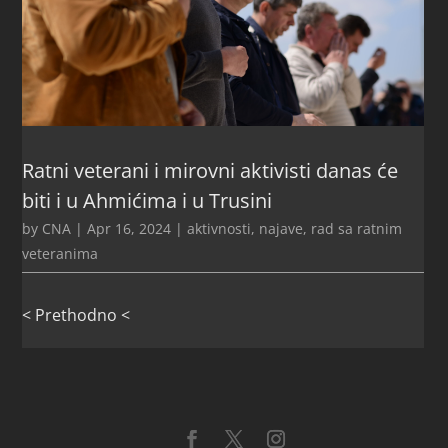
Ratni veterani i mirovni aktivisti danas će
biti i u Ahmićima i u Trusini
by
CNA
|
Apr 16, 2024
|
aktivnosti
,
najave
,
rad sa ratnim
veteranima
< Prethodno <