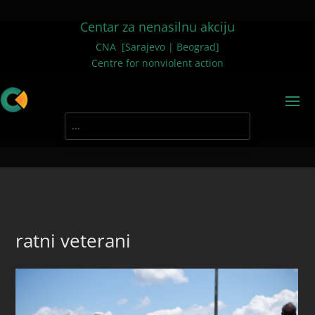
Centar za nenasilnu akciju
CNA [Sarajevo | Beograd]
Centre for nonviolent action
ratni veterani