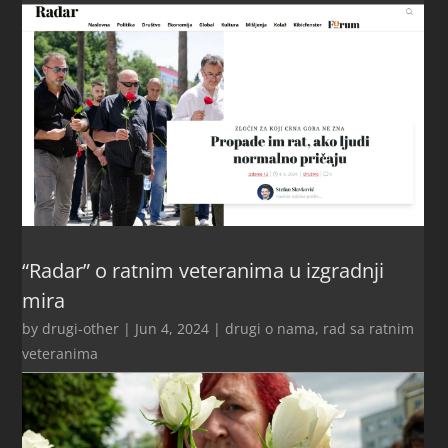
“Radar” o ratnim veteranima u izgradnji
mira
by
drugi-other
|
Jun 4, 2024
|
drugi o nama
,
rad sa ratnim
veteranima