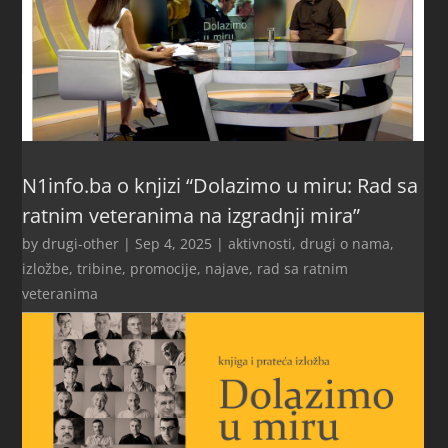
N1info.ba o knjizi “Dolazimo u miru: Rad sa
ratnim veteranima na izgradnji mira”
by
drugi-other
|
Sep 4, 2025
|
aktivnosti
,
drugi o nama
,
izložbe, tribine, promocije
,
najave
,
rad sa ratnim
veteranima