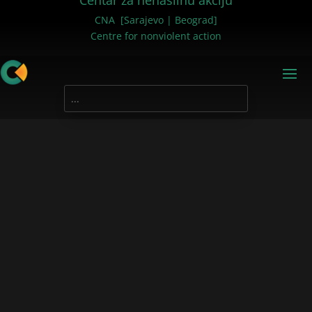
Centar za nenasilnu akciju
CNA [Sarajevo | Beograd]
Centre for nonviolent action