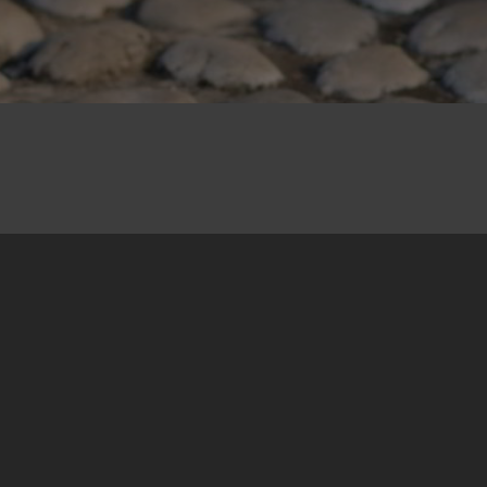
02.09.2022
Susret u okviru projekta “Razmena o izgradnji
mira Južna Azija – Zapadni Balkan“ organizovali
smo od 26. marta do 2. aprila 2022. godine u
Bosni i Hercegovini. Ranije smo objavili tekst
„
Susret razmjene sa prijateljima iz Azije
“ našeg
kolege Nedžada Novalića o ovom iskustvu, a