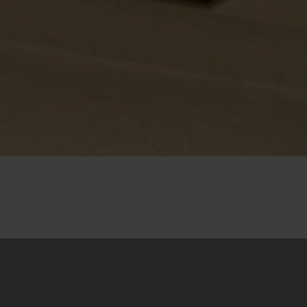
27.11.2023
Studijski put na Kosovo za članove-ice tima