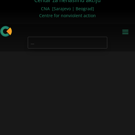
Centar za nenasilnu akciju
CNA [Sarajevo | Beograd]
Centre for nonviolent action