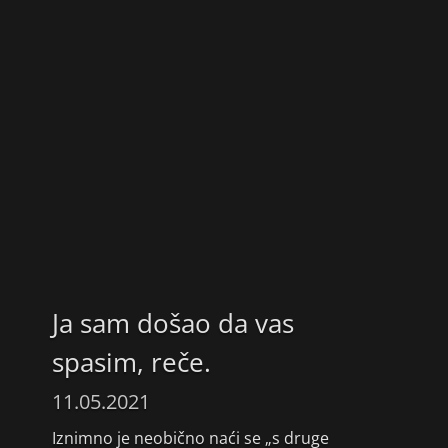
Ja sam došao da vas
spasim, reče.
11.05.2021
Iznimno je neobično naći se „s druge