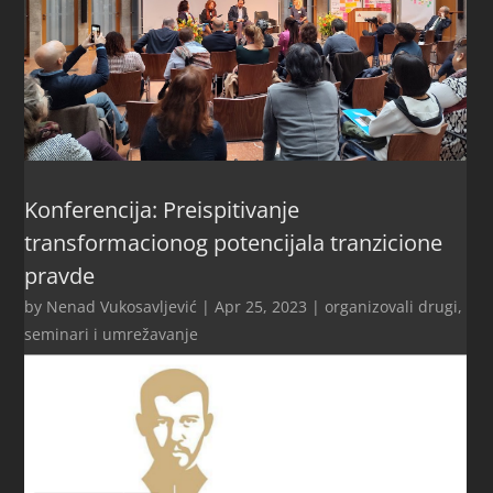
Konferencija: Preispitivanje
transformacionog potencijala tranzicione
pravde
by
Nenad Vukosavljević
|
Apr 25, 2023
|
organizovali drugi
,
seminari i umrežavanje