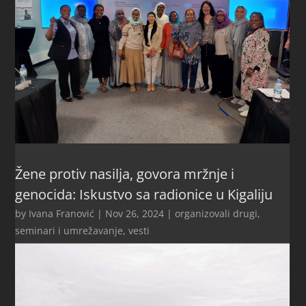
Žene protiv nasilja, govora mržnje i
genocida: Iskustvo sa radionice u Kigaliju
by
Ivana Franović
|
Nov 26, 2024
|
organizovali drugi
,
seminari i umrežavanje
,
vesti