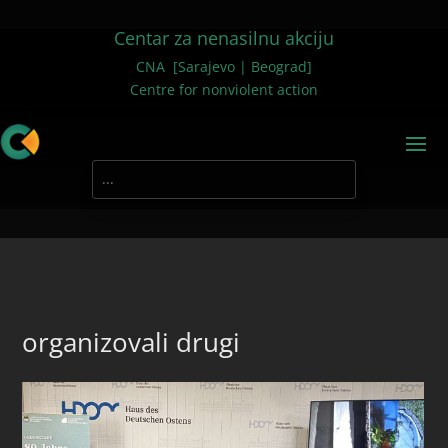
Centar za nenasilnu akciju
CNA [Sarajevo | Beograd]
Centre for nonviolent action
organizovali drugi