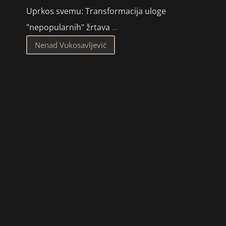
Uprkos svemu: Transformacija uloge
"nepopularnih" žrtava
...
Nenad Vukosavljević