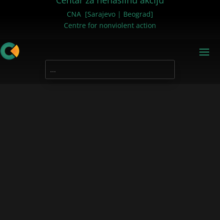
Centar za nenasilnu akciju
CNA [Sarajevo | Beograd]
Centre for nonviolent action